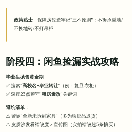
政策贴士
：保障房改造牢记"三不原则"：不拆承重墙/
不换地砖/不打吊柜
阶段四：闲鱼捡漏实战攻略
毕业生抛售黄金期
：
✅ 搜索"
高校名+毕业转让
"（例：复旦 衣柜）
✅ 深夜23点蹲守"
租房爆改
"关键词
避坑清单
：
⚠️ 警惕"全新未拆封家具"（多为瑕疵品退货）
⚠️ 皮质沙发看褶皱度＞宣传图（实拍褶皱超5条慎买）