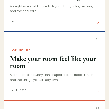
An eight-step field guide to layout, light, color, texture,
and the final edit.
Jun 2, 2025
↗
02
ROOM REFRESH
Make your room feel like your
room
A practical sanctuary plan shaped around mood, routine,
and the things you already own.
Jun 1, 2025
↗
03