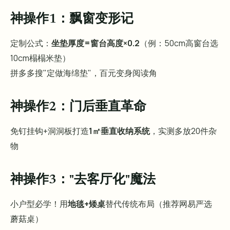
神操作1：飘窗变形记
定制公式：
坐垫厚度=窗台高度×0.2
（例：50cm高窗台选
10cm榻榻米垫）
拼多多搜"定做海绵垫"，百元变身阅读角
神操作2：门后垂直革命
免钉挂钩+洞洞板打造
1㎡垂直收纳系统
，实测多放20件杂
物
神操作3："去客厅化"魔法
小户型必学！用
地毯+矮桌
替代传统布局（推荐网易严选
蘑菇桌）