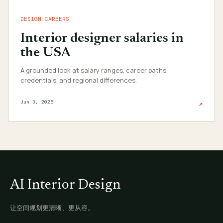
DESIGN CAREERS
Interior designer salaries in
the USA
A grounded look at salary ranges, career paths,
credentials, and regional differences.
Jun 3, 2025
↗
AI Interior Design
让空间规划更清晰、更从容。