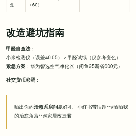
觉
>60）
改造避坑指南
甲醛自查法
：
小米检测仪（误差±0.05）＞甲醛试纸（仅参考变色）
紧急方案
：华为智选空气净化器（闲鱼95新省600元）
社交货币彩蛋
：
晒出你的
治愈系房间
赢好礼！小红书带话题**#晒晒我
的治愈角落**@家居改造君