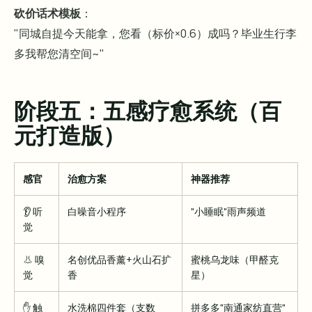
砍价话术模板
：
"同城自提今天能拿，您看（标价×0.6）成吗？毕业生行李
多我帮您清空间~"
阶段五：五感疗愈系统（百
元打造版）
感官
治愈方案
神器推荐
👂 听
白噪音小程序
"小睡眠"雨声频道
觉
👃 嗅
名创优品香薰+火山石扩
蜜桃乌龙味（甲醛克
觉
香
星）
✋ 触
水洗棉四件套（支数
拼多多"南通家纺直营"