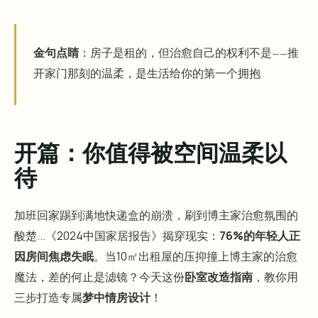
金句点睛
：房子是租的，但治愈自己的权利不是——推
开家门那刻的温柔，是生活给你的第一个拥抱
开篇：你值得被空间温柔以
待
加班回家踢到满地快递盒的崩溃，刷到博主家治愈氛围的
酸楚...《2024中国家居报告》揭穿现实：
76%的年轻人正
因房间焦虑失眠
。当10㎡出租屋的压抑撞上博主家的治愈
魔法，差的何止是滤镜？今天这份
卧室改造指南
，教你用
三步打造专属
梦中情房设计
！