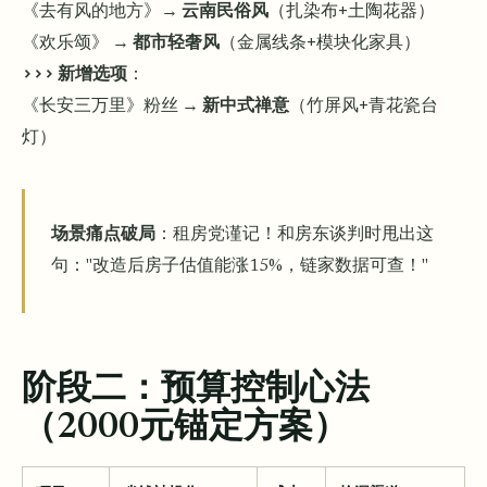
《去有风的地方》→
云南民俗风
（扎染布+土陶花器）
《欢乐颂》 →
都市轻奢风
（金属线条+模块化家具）
>>> 新增选项
：
《长安三万里》粉丝 →
新中式禅意
（竹屏风+青花瓷台
灯）
场景痛点破局
：租房党谨记！和房东谈判时甩出这
句："改造后房子估值能涨15%，链家数据可查！"
阶段二：预算控制心法
（2000元锚定方案）