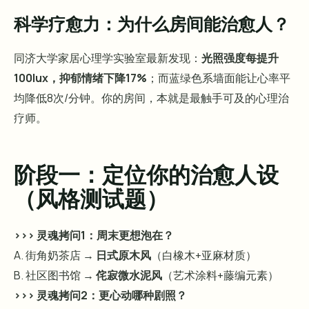
科学疗愈力：为什么房间能治愈人？
同济大学家居心理学实验室最新发现：
光照强度每提升
100lux，抑郁情绪下降17%
；而蓝绿色系墙面能让心率平
均降低8次/分钟。你的房间，本就是最触手可及的心理治
疗师。
阶段一：定位你的治愈人设
（风格测试题）
>>> 灵魂拷问1：周末更想泡在？
A. 街角奶茶店 →
日式原木风
（白橡木+亚麻材质）
B. 社区图书馆 →
侘寂微水泥风
（艺术涂料+藤编元素）
>>> 灵魂拷问2：更心动哪种剧照？