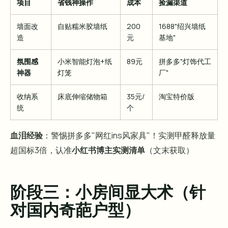
项目
省钱神操作
成本
捡漏渠道
墙面改
自贴糯米胶墙纸
200
1688"绍兴墙纸
造
元
基地"
氛围感
小米智能灯泡+纸
89元
拼多多"灯饰代工
神器
灯笼
厂"
收纳系
床底伸缩储物箱
35元/
淘宝特价版
统
个
血泪经验
：警惕拼多多"网红ins风家具"！实测甲醛释放量
超国标3倍，认准
小红书博主实测清单
（文末获取）
阶段三：小房间显大术（针
对国内奇葩户型）