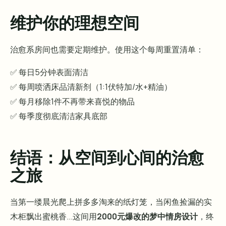
维护你的理想空间
治愈系房间也需要定期维护。使用这个每周重置清单：
✅ 每日5分钟表面清洁
✅ 每周喷洒床品清新剂（1:1伏特加/水+精油）
✅ 每月移除1件不再带来喜悦的物品
✅ 每季度彻底清洁家具底部
结语：从空间到心间的治愈
之旅
当第一缕晨光爬上拼多多淘来的纸灯笼，当闲鱼捡漏的实
木柜飘出蜜桃香...这间用
2000元爆改的梦中情房设计
，终